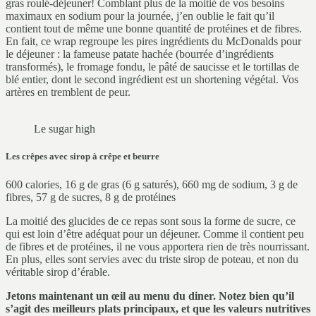
gras roulé-déjeuner! Comblant plus de la moitié de vos besoins
maximaux en sodium pour la journée, j’en oublie le fait qu’il
contient tout de même une bonne quantité de protéines et de fibres.
En fait, ce wrap regroupe les pires ingrédients du McDonalds pour
le déjeuner : la fameuse patate hachée (bourrée d’ingrédients
transformés), le fromage fondu, le pâté de saucisse et le tortillas de
blé entier, dont le second ingrédient est un shortening végétal. Vos
artères en tremblent de peur.
Le sugar high
Les crêpes avec sirop à crêpe et beurre
600 calories, 16 g de gras (6 g saturés), 660 mg de sodium, 3 g de
fibres, 57 g de sucres, 8 g de protéines
La moitié des glucides de ce repas sont sous la forme de sucre, ce
qui est loin d’être adéquat pour un déjeuner. Comme il contient peu
de fibres et de protéines, il ne vous apportera rien de très nourrissant.
En plus, elles sont servies avec du triste sirop de poteau, et non du
véritable sirop d’érable.
Jetons maintenant un œil au menu du diner. Notez bien qu’il
s’agit des meilleurs plats principaux, et que les valeurs nutritives