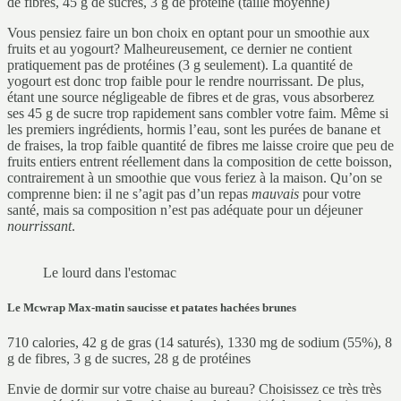
de fibres, 45 g de sucres, 3 g de protéine (taille moyenne)
Vous pensiez faire un bon choix en optant pour un smoothie aux
fruits et au yogourt? Malheureusement, ce dernier ne contient
pratiquement pas de protéines (3 g seulement). La quantité de
yogourt est donc trop faible pour le rendre nourrissant. De plus,
étant une source négligeable de fibres et de gras, vous absorberez
ses 45 g de sucre trop rapidement sans combler votre faim. Même si
les premiers ingrédients, hormis l’eau, sont les purées de banane et
de fraises, la trop faible quantité de fibres me laisse croire que peu de
fruits entiers entrent réellement dans la composition de cette boisson,
contrairement à un smoothie que vous feriez à la maison. Qu’on se
comprenne bien: il ne s’agit pas d’un repas
mauvais
pour votre
santé, mais sa composition n’est pas adéquate pour un déjeuner
nourrissant
.
Le lourd dans l'estomac
Le Mcwrap Max-matin saucisse et patates hachées brunes
710 calories, 42 g de gras (14 saturés), 1330 mg de sodium (55%), 8
g de fibres, 3 g de sucres, 28 g de protéines
Envie de dormir sur votre chaise au bureau? Choisissez ce très très