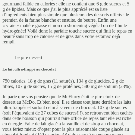
gourmand faible en calories : elle ne contient que 6 g de sucres et 5
g de lipides. Mais ce que j’ai le plus apprécié est sa liste
d’ingrédients bien plus simple que plusieurs des desserts offerts : le
premier, de la farine blanche et ensuite, du beurre. Enfin une
« vraie » matière grasse et non du shortening végétal ou de l’huile
hydrogénée! Voilà donc la parfaite touche sucrée qui finit le repas en
beauté sans trop de calories et de gras dans votre estomac déjà
rempli.
Le pire dessert
Le lait ultra-frappé au chocolat
750 calories, 18 g de gras (11 saturés), 134 g de glucides, 2 g de
fibres, 107 g de sucres, 15 g de protéines, 540 mg de sodium (23%).
Je parie que vos pensiez que le McFlurry était le pire choix de
dessert au McDo. Et bien non! Il se classe tout juste derrière les laits
ultra-frappés et surtout celui à saveur de chocolat. 107 g de sucres
(soit l’équivalent de 27 cubes de sucres!!!), se retrouvent bien cachés
dans cette boisson qui pourrait faire office de repas tant elle est riche
en énergie. Faite de lait glacé à la vanille et de sirop au chocolat,
vous feriez mieux d’opter pour la plus raisonnable coupe glacée au
chocolat fondant (240 calories, 48 g de sucres) ou encore mieux,