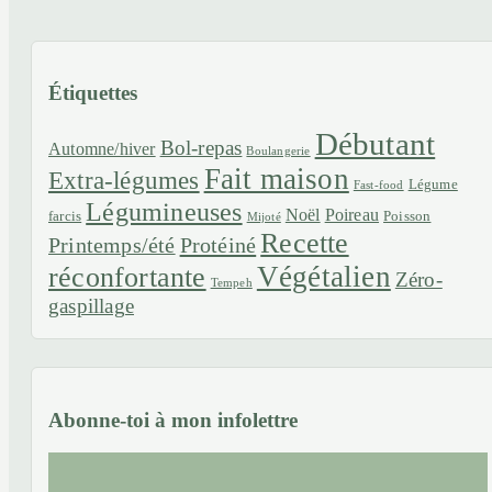
Étiquettes
Débutant
Bol-repas
Automne/hiver
Boulangerie
Fait maison
Extra-légumes
Légume
Fast-food
Légumineuses
Noël
Poireau
farcis
Poisson
Mijoté
Recette
Printemps/été
Protéiné
Végétalien
réconfortante
Zéro-
Tempeh
gaspillage
Abonne-toi à mon infolettre