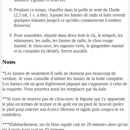
Pendant ce temps, chauffer dans la poêle le reste de l'huile
(2.5 ml, 1 c. à thé). Ajouter les fannes de radis et faire revenir
quelques minutes jusqu'à ce qu'elles commencent à tomber.
Réserver.
Pour assembler, répartir dans deux bols le riz, le tempeh, les
edamames, les radis, les fannes de radis, le chou rouge
mariné, le chou-rave, les oignons verts, le gingembre mariné
et la coriandre (si désiré). Servir aussitôt.
Notes
*Les fannes de seulement 8 radis ne donnent pas beaucoup de
verdure. Je vous conseille d'utiliser les fannes de la botte complète.
Les fannes ont un gout légèrement piquant qui s'apparente à celui de
la roquette. Vous pourriez aussi les remplacer par du kale.
**Si vous ne trouvez pas de chou-rave, le légume qui s'y apparente
le plus en termes de texture et de goût est un pied de brocoli (pelez
le pied pour enlever son écorce fibreuse et rigide puis coupez-le en
rondelles).
***Habituellement, un riz brun rapide cuit en 20 minutes alors qu'un
riz à grain long cuit en 45 minutes.