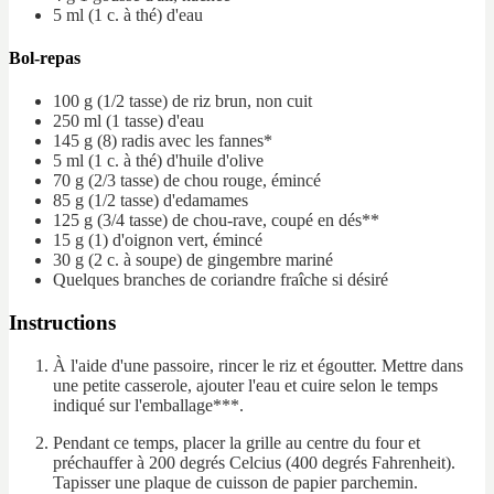
5 ml
(1 c. à thé)
d'eau
Bol-repas
100 g
(1/2 tasse)
de riz brun, non cuit
250 ml
(1 tasse)
d'eau
145 g
(8)
radis avec les fannes*
5 ml
(1 c. à thé)
d'huile d'olive
70 g
(2/3 tasse)
de chou rouge, émincé
85 g
(1/2 tasse)
d'edamames
125 g
(3/4 tasse)
de chou-rave, coupé en dés**
15 g
(1)
d'oignon vert, émincé
30 g
(2 c. à soupe)
de gingembre mariné
Quelques branches
de coriandre fraîche
si désiré
Instructions
À l'aide d'une passoire, rincer le riz et égoutter. Mettre dans
une petite casserole, ajouter l'eau et cuire selon le temps
indiqué sur l'emballage***.
Pendant ce temps, placer la grille au centre du four et
préchauffer à 200 degrés Celcius (400 degrés Fahrenheit).
Tapisser une plaque de cuisson de papier parchemin.