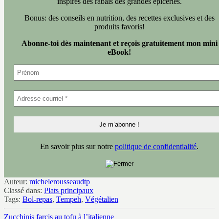
inspirés des rabais des grandes épiceries.
Bonus: des conseils en nutrition, des recettes exclusives et des
produits favoris!
Abonne-toi dès maintenant et reçois gratuitement mon mini
eBook!
En savoir plus sur notre
politique de confidentialité
.
Auteur:
michelerousseaudtp
Classé dans:
Plats principaux
Tags:
Bol-repas
,
Tempeh
,
Végétalien
Zucchinis farcis au tofu à l’italienne