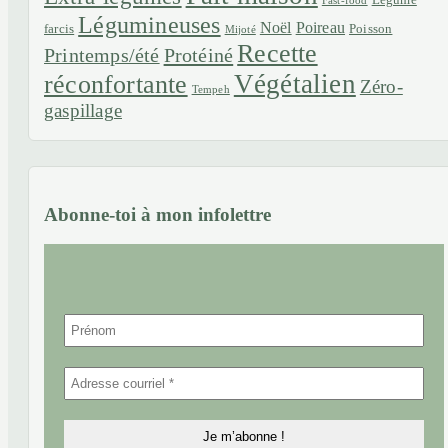
Légume
Fast-food
Légumineuses
Noël
Poireau
farcis
Poisson
Mijoté
Recette
Printemps/été
Protéiné
Végétalien
réconfortante
Zéro-
Tempeh
gaspillage
Abonne-toi à mon infolettre