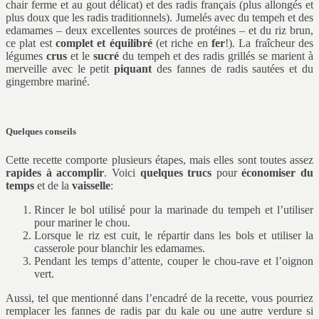
chair ferme et au gout délicat) et des radis français (plus allongés et
plus doux que les radis traditionnels). Jumelés avec du tempeh et des
edamames – deux excellentes sources de protéines – et du riz brun,
ce plat est
complet et équilibré
(et riche en
fer
!). La fraîcheur des
légumes
crus
et le
sucré
du tempeh et des radis grillés se marient à
merveille avec le petit
piquant
des fannes de radis sautées et du
gingembre mariné.
Quelques conseils
Cette recette comporte plusieurs étapes, mais elles sont toutes assez
rapides à accomplir
. Voici
quelques trucs
pour
économiser du
temps
et de la
vaisselle
:
Rincer le bol utilisé pour la marinade du tempeh et l’utiliser
pour mariner le chou.
Lorsque le riz est cuit, le répartir dans les bols et utiliser la
casserole pour blanchir les edamames.
Pendant les temps d’attente, couper le chou-rave et l’oignon
vert.
Aussi, tel que mentionné dans l’encadré de la recette, vous pourriez
remplacer les fannes de radis par du kale ou une autre verdure si