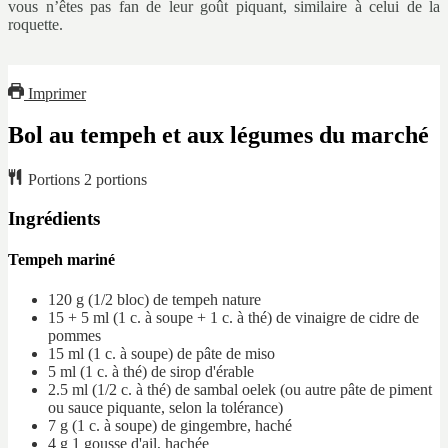
vous n’êtes pas fan de leur goût piquant, similaire à celui de la
roquette.
Imprimer
Bol au tempeh et aux légumes du marché
Portions
2
portions
Ingrédients
Tempeh mariné
120 g
(1/2 bloc)
de tempeh nature
15 + 5 ml
(1 c. à soupe + 1 c. à thé)
de vinaigre de cidre de
pommes
15 ml
(1 c. à soupe)
de pâte de miso
5 ml
(1 c. à thé)
de sirop d'érable
2.5 ml
(1/2 c. à thé)
de sambal oelek
(ou autre pâte de piment
ou sauce piquante, selon la tolérance)
7 g
(1 c. à soupe)
de gingembre, haché
4 g
1 gousse
d'ail, hachée