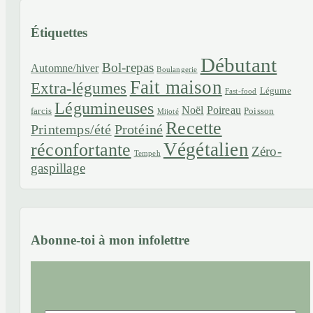
Étiquettes
Débutant
Bol-repas
Automne/hiver
Boulangerie
Fait maison
Extra-légumes
Légume
Fast-food
Légumineuses
Noël
Poireau
farcis
Poisson
Mijoté
Recette
Printemps/été
Protéiné
Végétalien
réconfortante
Zéro-
Tempeh
gaspillage
Abonne-toi à mon infolettre