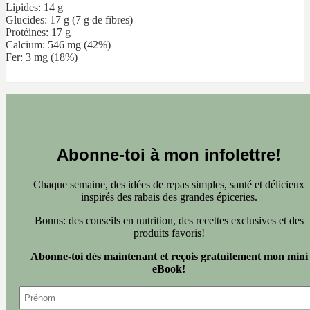
Lipides: 14 g
Glucides: 17 g (7 g de fibres)
Protéines: 17 g
Calcium: 546 mg (42%)
Fer: 3 mg (18%)
Abonne-toi à mon infolettre
!
Chaque semaine, des idées de repas simples, santé et délicieux
inspirés des rabais des grandes épiceries.
Bonus: des conseils en nutrition, des recettes exclusives et des
produits favoris!
Abonne-toi dès maintenant et reçois gratuitement mon mini
eBook!