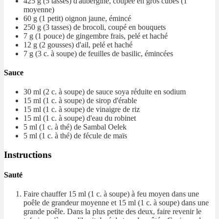
425 g
(5 tasses)
d'aubergine, coupée en gros cubes
(1
moyenne)
60 g
(1 petit)
oignon jaune, émincé
250 g
(3 tasses)
de brocoli, coupé en bouquets
7 g
(1 pouce)
de gingembre frais, pelé et haché
12 g
(2 gousses)
d'ail, pelé et haché
7 g
(3 c. à soupe)
de feuilles de basilic, émincées
Sauce
30 ml
(2 c. à soupe)
de sauce soya réduite en sodium
15 ml
(1 c. à soupe)
de sirop d'érable
15 ml
(1 c. à soupe)
de vinaigre de riz
15 ml
(1 c. à soupe)
d'eau du robinet
5 ml
(1 c. à thé)
de Sambal Oelek
5 ml
(1 c. à thé)
de fécule de maïs
Instructions
Sauté
Faire chauffer 15 ml (1 c. à soupe) à feu moyen dans une
poêle de grandeur moyenne et 15 ml (1 c. à soupe) dans une
grande poêle. Dans la plus petite des deux, faire revenir le