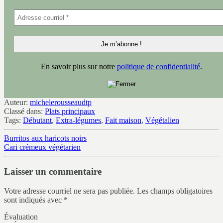
En savoir plus sur notre
politique de confidentialité
.
Auteur:
michelerousseaudtp
Classé dans:
Plats principaux
Tags:
Débutant
,
Extra-légumes
,
Fait maison
,
Végétalien
Burritos aux haricots noirs
Cari crémeux végétarien
Laisser un commentaire
Votre adresse courriel ne sera pas publiée.
Les champs obligatoires
sont indiqués avec
*
Évaluation