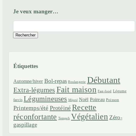
Je veux manger…
Rechercher
Étiquettes
Débutant
Bol-repas
Automne/hiver
Boulangerie
Fait maison
Extra-légumes
Légume
Fast-food
Légumineuses
Noël
Poireau
farcis
Poisson
Mijoté
Recette
Printemps/été
Protéiné
Végétalien
réconfortante
Zéro-
Tempeh
gaspillage